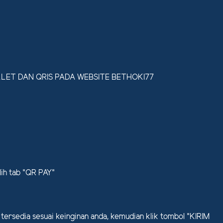
ET DAN QRIS PADA WEBSITE BETHOKI77
lih tab "QR PAY"
g tersedia sesuai keinginan anda, kemudian klik tombol "KIRIM