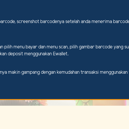
barcode, screenshot barcodenya setelah anda menerima barcode
ian pilih menu bayar dan menu scan, pilih gambar barcode yang 
ukan deposit menggunakan Ewallet.
in-nya makin gampang dengan kemudahan transaksi menggunakan f