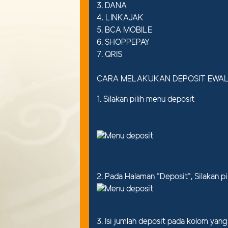
3. DANA
4. LINKAJAK
5. BCA MOBILE
6. SHOPPEPAY
7. QRIS
CARA MELAKUKAN DEPOSIT EWALL
1. Silakan pilih menu deposit
2. Pada Halaman "Deposit", Silakan pi
3. Isi jumlah deposit pada kolom yan