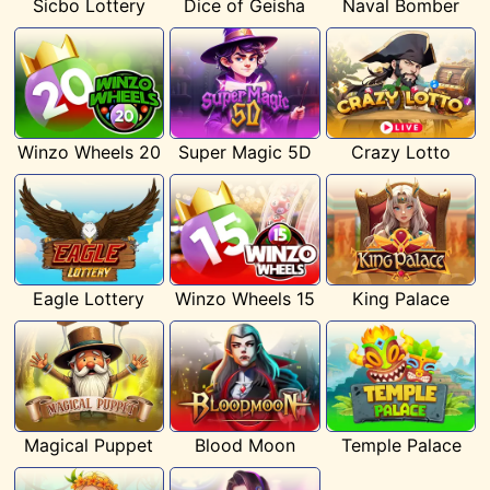
Sicbo Lottery
Dice of Geisha
Naval Bomber
Winzo Wheels 20
Super Magic 5D
Crazy Lotto
Eagle Lottery
Winzo Wheels 15
King Palace
Magical Puppet
Blood Moon
Temple Palace