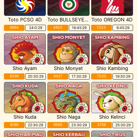
Toto PCSO 4D
Toto BULLSEYE 4D
Toto OREGON 4D
6964
4853
1233
24:0:28
16:45:28
6:45:28
Shio Ayam
Shio Monyet
Shio Kambing
8399
9427
7035
20:30:28
17:30:28
19:30:28
Shio Kuda
Shio Naga
Shio Kelinci
9186
9569
2756
22:30:28
23:30:28
25:30:28