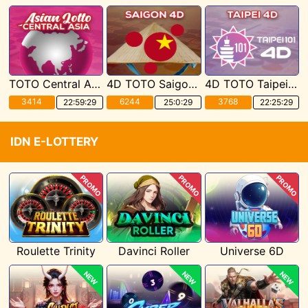
TOTO Central Asia
4D TOTO Saigon POOLS
4D TOTO Taipei POOLS
3414
6244
3768
22:59:28
25:0:28
22:25:28
IDN E-LOTTERY
PROMO
PROMO
PROMO
Roulette Trinity
Davinci Roller
Universe 6D
NEW
NEW
NEW